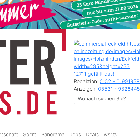
12711 gefällt das!
Redaktion:
0152 - 0199195
Anzeigen:
05531 - 9826445
rtschaft
Sport
Panorama
Jobs
Deals
wsr.tv