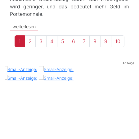
wird geringer, und das bedeutet mehr Geld im
Portemonnaie.
weiterlesen
1
2
3
4
5
6
7
8
9
10
Anzeige