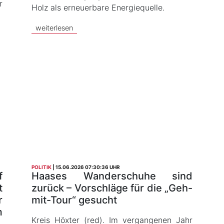
r
Holz als erneuerbare Energiequelle.
weiterlesen
POLITIK
15.06.2026 07:30:36 UHR
f
Haases Wanderschuhe sind
t
zurück – Vorschläge für die „Geh-
r
mit-Tour“ gesucht
m
Kreis Höxter (red). Im vergangenen Jahr