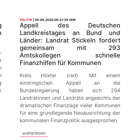
POLITIK
09.06.2026 06:31:36 UHR
g
Appell des Deutschen
m
Landkreistages an Bund und
Länder: Landrat Stickeln fordert
gemeinsam mit 293
-
Amtskollegen schnelle
r
Finanzhilfen für Kommunen
n
n
Kreis Höxter (red). Mit einem
g
eindringlichen Appell an die
m
Bundesregierung haben sich 294
Landrätinnen und Landräte angesichts der
dramatischen Finanzlage vieler Kommunen
für eine grundlegende Neuausrichtung der
kommunalen Finanzpolitik ausgesprochen.
weiterlesen