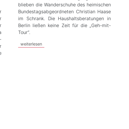
blieben die Wanderschuhe des heimischen
r
Bundestagsabgeordneten Christian Haase
r
im Schrank. Die Haushaltsberatungen in
r
Berlin ließen keine Zeit für die „Geh-mit-
a
Tour“.
-
weiterlesen
r
e