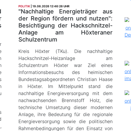
POLITIK
19.06.2026 12:46:26 UHR
d
"Nachhaltige Energieträger aus
r
der Region fördern und nutzen":
s
Besichtigung der Hackschnitzel-
Anlage am Höxteraner
Schulzentrum
r
e
Kreis Höxter (TKu). Die nachhaltige
m
Hackschnitzel-Heizanlage am
h
Schulzentrum Höxter war Ziel eines
e
Informationsbesuchs des heimischen
s
Bundestagsabgeordneten Christian Haase
n
in Höxter. Im Mittelpunkt stand die
u
nachhaltige Energieversorgung mit dem
nachwachsenden Brennstoff Holz, die
technische Umsetzung dieser modernen
s
Anlage, ihre Bedeutung für die regionale
d
Energieversorgung sowie die politischen
,
Rahmenbedingungen für den Einsatz von