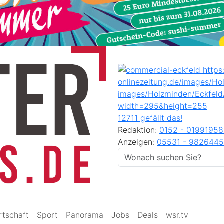
12711 gefällt das!
Redaktion:
0152 - 0199195
Anzeigen:
05531 - 9826445
rtschaft
Sport
Panorama
Jobs
Deals
wsr.tv