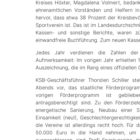
Kreises Höxter, Magdalena Volmert, bedank
ehrenamtlichen Vorständen und Helfern in
hervor, dass etwa 38 Prozent der Kreisbevöl
Sportverein ist. Das ist im Landesdurchschnit
Kassen- und sonstige Berichte, waren zü
einwandfreie Buchführung. Zum neuen Kasse
Jedes Jahr verdienen die Zahlen der 
Aufmerksamkeit: Im vorigen Jahr erhielten
Auszeichnung, die im Rang eines offiziellen 
KSB-Geschäftsführer Thorsten Schiller s
Abends vor, das staatliche Förderprogr
vorigen Förderprogramm ist geblieb
antragsberechtigt sind. Zu den Förderzie
energetische Sanierung, Neubau einer Sp
Einsamkeit (neu!), Geschlechtergerechtigkei
die Vereine ist allerdings recht hoch. Für
50.000 Euro in die Hand nehmen, um ei
ausgeschlossen sind Profi-Sportvereine d