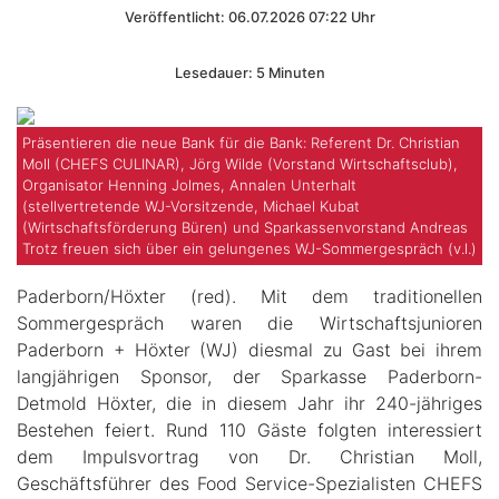
Veröffentlicht: 06.07.2026 07:22 Uhr
Lesedauer: 5 Minuten
Präsentieren die neue Bank für die Bank: Referent Dr. Christian
Moll (CHEFS CULINAR), Jörg Wilde (Vorstand Wirtschaftsclub),
Organisator Henning Jolmes, Annalen Unterhalt
(stellvertretende WJ-Vorsitzende, Michael Kubat
(Wirtschaftsförderung Büren) und Sparkassenvorstand Andreas
Trotz freuen sich über ein gelungenes WJ-Sommergespräch (v.l.)
Paderborn/Höxter (red). Mit dem traditionellen
Sommergespräch waren die Wirtschaftsjunioren
Paderborn + Höxter (WJ) diesmal zu Gast bei ihrem
langjährigen Sponsor, der Sparkasse Paderborn-
Detmold Höxter, die in diesem Jahr ihr 240-jähriges
Bestehen feiert. Rund 110 Gäste folgten interessiert
dem Impulsvortrag von Dr. Christian Moll,
Geschäftsführer des Food Service-Spezialisten CHEFS